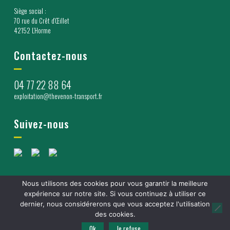
Siège social :
70 rue du Crêt d’Œillet
42152 L’Horme
Contactez-nous
04 77 22 88 64
exploitation@thevenon-transport.fr
Suivez-nous
Nous utilisons des cookies pour vous garantir la meilleure
expérience sur notre site. Si vous continuez à utiliser ce
MENTIONS LÉGALES
RGPD
CONDITIONS GÉNÉRALES
dernier, nous considérerons que vous acceptez l'utilisation
DE VENTE
Réalisé par les experts de Bonne
des cookies.
Nouvelle !
|
Ok
Je refuse