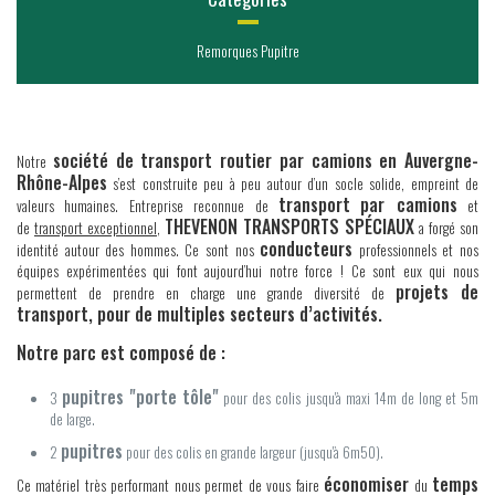
Remorques Pupitre
société de transport routier par camions en Auvergne-
Notre
Rhône-Alpes
s’est construite peu à peu autour d’un socle solide, empreint de
transport
par camions
valeurs humaines. Entreprise reconnue de
et
THEVENON TRANSPORTS SPÉCIAUX
de
transport exceptionnel
,
a forgé son
conducteurs
identité autour des hommes. Ce sont nos
professionnels et nos
équipes expérimentées qui font aujourd’hui notre force ! Ce sont eux qui nous
projets de
permettent de prendre en charge une grande diversité de
transport, pour de multiples secteurs d’activités.
Notre parc est composé de :
pupitres "porte tôle"
3
pour des colis jusqu'à maxi 14m de long et 5m
de large.
pupitres
2
pour des colis en grande largeur (jusqu'à 6m50).
économiser
temps
Ce matériel très performant nous permet de vous faire
du