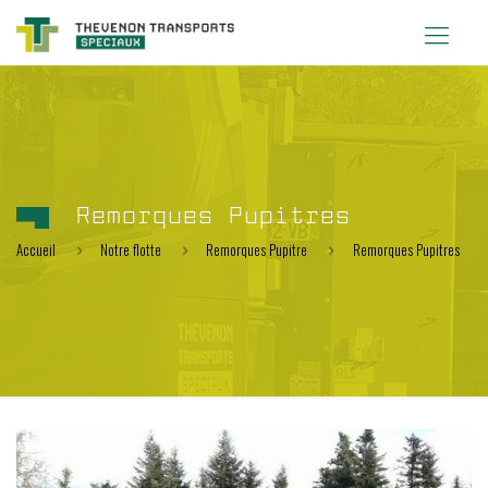
Remorques Pupitres
Accueil
Notre flotte
Remorques Pupitre
Remorques Pupitres