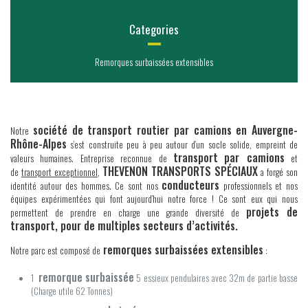
Categories
Remorques surbaissées extensibles
société de transport routier par camions en Auvergne-
Notre
Rhône-Alpes
s’est construite peu à peu autour d’un socle solide, empreint de
transport
par camions
valeurs humaines. Entreprise reconnue de
et
THEVENON TRANSPORTS SPÉCIAUX
de
transport exceptionnel
,
a forgé son
conducteurs
identité autour des hommes. Ce sont nos
professionnels et nos
équipes expérimentées qui font aujourd’hui notre force ! Ce sont eux qui nous
projets de
permettent de prendre en charge une grande diversité de
transport, pour de multiples secteurs d’activités.
remorques surbaissées extensibles
Notre parc est composé de
:
remorque surbaissée
1
5 essieux pendulaires avec 32m de partie basse
(Charge utile 62 Tonnes)