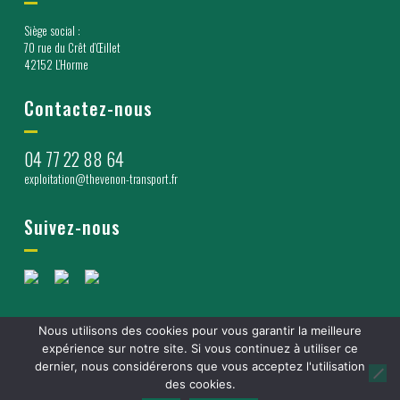
Siège social :
70 rue du Crêt d’Œillet
42152 L’Horme
Contactez-nous
04 77 22 88 64
exploitation@thevenon-transport.fr
Suivez-nous
Nous utilisons des cookies pour vous garantir la meilleure
expérience sur notre site. Si vous continuez à utiliser ce
MENTIONS LÉGALES
RGPD
CONDITIONS GÉNÉRALES
dernier, nous considérerons que vous acceptez l'utilisation
DE VENTE
Réalisé par les experts de Bonne
des cookies.